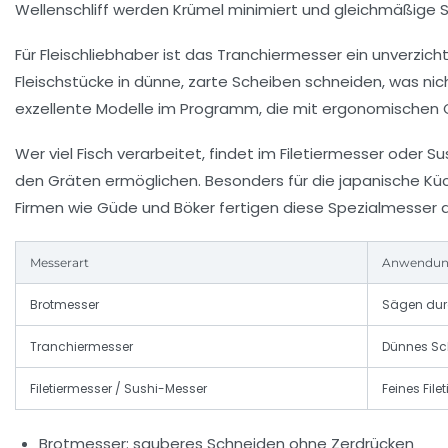
Wellenschliff werden Krümel minimiert und gleichmäßige S
Für Fleischliebhaber ist das
Tranchiermesser
ein unverzicht
Fleischstücke in dünne, zarte Scheiben schneiden, was nic
exzellente Modelle im Programm, die mit ergonomischen
Wer viel Fisch verarbeitet, findet im
Filetiermesser
oder
Su
den Gräten ermöglichen. Besonders für die japanische Kü
Firmen wie Güde und Böker fertigen diese Spezialmesser 
Messerart
Anwendun
Brotmesser
Sägen durc
Tranchiermesser
Dünnes Sc
Filetiermesser / Sushi-Messer
Feines File
Brotmesser: sauberes Schneiden ohne Zerdrücken