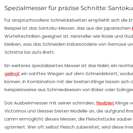
Spezialmesser für präzise Schnitte: Santok
Für anspruchsvollere Schneidarbeiten empfiehlt sich die E
Beispiel ist das
Santoku-Messer
, das aus der japanischen
Würfeltechniken geeignet ist. Hersteller wie Rösle und Güd
bleiben, was das Schneiden insbesondere von Gemüse und Fi
Schnitte bis aufs Brett.
Ein weiteres spezialisiertes Messer ist das
Nakiri
, ein rech
gelingt
ein sanftes Wiegen auf dem Schneidebrett, wodur
können. In Kombination mit der breiten Klinge lassen sich 
beispielsweise aus Schmiedeeisen von Böker oder Solingen,
Das
Ausbeinmesser
mit seiner schmalen,
flexiblen
Klinge v
Victorinox und Giesser bieten Modelle an, die aufgrund ihr
Lamm ermöglicht dieses Messer, die Fleischstücke sauber
optimiert. Wer oft selbst Fleisch zubereitet, wird diese Inv