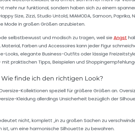
ht mehr nur funktional, sondern haben sich zu einem spannen
Happy Size
,
Zizzi
,
Studio Untold
,
MIAMODA
,
Samoon
,
Paprika
,
N
ge Mode in großen Größen anzubieten.
e selbstbewusst und modisch zu tragen, weil sie
Angst
hab
Material, Farben und Accessoires kann jeder Figur schmeichel
ze-Looks, elegante Business-Outfits oder lässige Freizeitstyl
– mit praktischen Tipps, Beispielen und Shoppingempfehlung
 Wie finde ich den richtigen Look?
ersize-Kollektionen speziell für größere Größen an. Oversi
ersize-Kleidung allerdings Unsicherheit bezüglich der Silhou
deutet nicht, komplett „in zu großen Sachen zu verschwind
en ist, um eine harmonische Silhouette zu bewahren.