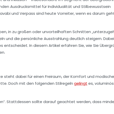
den Ausdrucksmittel für Individualität und Stilbewusstsein
avabi
und
Verpass
sind heute Vorreiter, wenn es darum geht
en, in zu großen oder unvorteilhaften Schnitten „unterzuge
n und die persönliche Ausstrahlung deutlich steigern. Dabei
es entscheidet. In diesem Artikel erfahren Sie, wie Sie Überg
en.
ze steht dabei für einen Freiraum, der Komfort und modisch
ette. Doch mit den folgenden Stilregeln
gelingt
es, voluminö
en“. Stattdessen sollte darauf geachtet werden, dass mind