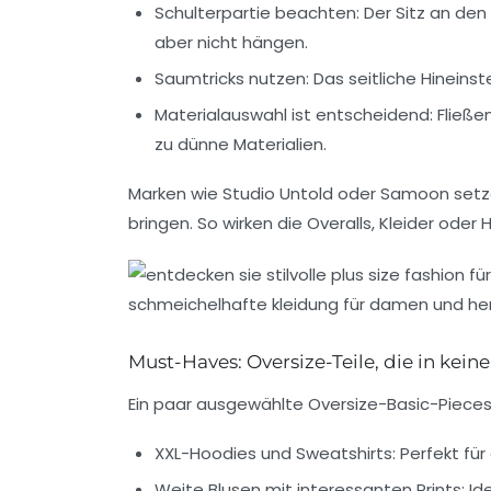
Schulterpartie beachten:
Der Sitz an den 
aber nicht hängen.
Saumtricks nutzen:
Das seitliche Hineinst
Materialauswahl ist entscheidend:
Fließen
zu dünne Materialien.
Marken wie
Studio Untold
oder
Samoon
setze
bringen. So wirken die Overalls, Kleider ode
Must-Haves: Oversize-Teile, die in kein
Ein paar ausgewählte Oversize-Basic-Pieces
XXL-Hoodies und Sweatshirts:
Perfekt für
Weite Blusen mit interessanten Prints:
Ide