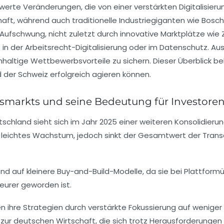
erte Veränderungen, die von einer verstärkten Digitalisierun
ft, während auch traditionelle Industriegiganten wie
Bosch
Aufschwung, nicht zuletzt durch innovative Marktplätze wie
s in der Arbeitsrecht-Digitalisierung oder im Datenschutz. A
altige Wettbewerbsvorteile zu sichern. Dieser Überblick bel
 der Schweiz erfolgreich agieren können.
nsmarkts und seine Bedeutung für Investore
schland sieht sich im Jahr 2025 einer weiteren Konsolidieru
t leichtes Wachstum, jedoch sinkt der Gesamtwert der Tran
 auf kleinere Buy-and-Build-Modelle, da sie bei Plattform
eurer geworden ist.
 ihre Strategien durch verstärkte Fokussierung auf weniger 
ur deutschen Wirtschaft, die sich trotz Herausforderungen – 