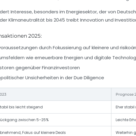
ert Interesse, besonders im Energiesektor, der von Deutsc
der Klimaneutralität bis 2045 treibt Innovation und Investiti
nsaktionen 2025:
oraussetzungen durch Fokussierung auf kleinere und risikoä
umsfeldern wie erneuerbare Energien und digitale Technolog
estoren gegenüber Finanzinvestoren
olitischer Unsicherheiten in der Due Diligence
023
Prognose 
tabil bis leicht steigend
Eher stab
ückgang zwischen 5–25%
Leichte Er
bnehmend, Fokus auf kleinere Deals
Weiterhin 