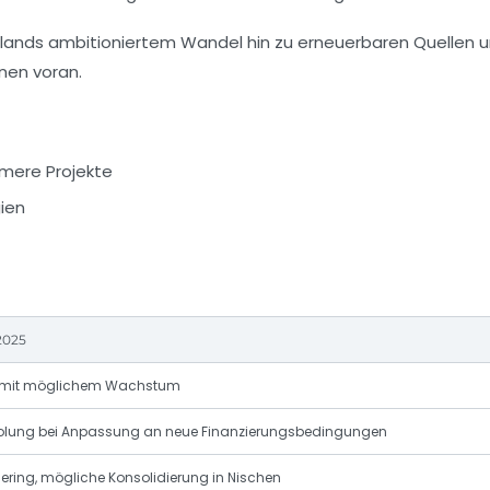
hlands ambitioniertem Wandel hin zu erneuerbaren Quellen 
onen voran.
rmere Projekte
ien
2025
il mit möglichem Wachstum
holung bei Anpassung an neue Finanzierungsbedingungen
gering, mögliche Konsolidierung in Nischen