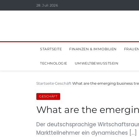
28. Juli 2026
STARTSEITE
FINANZEN & IMMOBILIEN
FRAUEN
TECHNOLOGIE
UMWELTBEWUSSTSEIN
Startseite
Geschäft
What are the emerging business tr
GESCHÄFT
What are the emergin
Der deutschsprachige Wirtschaftsraum
Marktteilnehmer ein dynamisches […]